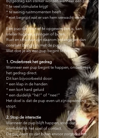
Bijtgedrag kan sterker worden wanneer een pup:
* te veel stimulatie krijgt
* te weinig rustmomenten heeft
* niet begrijpt wat er van hem verwacht wordt.
Een pup die moe of te opgewonden is, kan
sneller happen, springen of bijten.
Rust en structuur zijn daarom belangrijker dan
constant bezig zijn met de pup.
Wat doe je als een pup begint te happen?
1. Onderbreek het gedrag
Wanneer een pup begint te happen, onderbreek
het gedrag direct.
Dit kan bijvoorbeeld door:
* een klap in de handen
* een kort hard geluid
* een duidelijk “hé!” of “nee!”
Het doel is dat de pup even uit zijn opwinding
stopt.
2. Stop de interactie
Wanneer de pup blijft happen, stop dan
onmiddellijk het spel of contact.
De pup leert zo dat bijten ervoor zorgt dat het