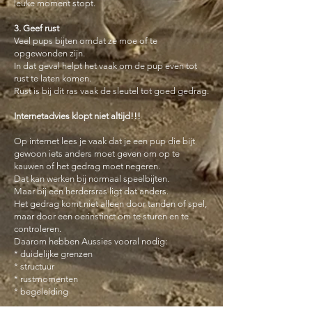
leuke moment stopt.
3. Geef rust
Veel pups bijten omdat ze moe of te
opgewonden zijn.
In dat geval helpt het vaak om de pup even tot
rust te laten komen.
Rust is bij dit ras vaak de sleutel tot goed gedrag.
Internetadvies klopt niet altijd!!!
Op internet lees je vaak dat je een pup die bijt
gewoon iets anders moet geven om op te
kauwen of het gedrag moet negeren.
Dat kan werken bij normaal speelbijten.
Maar bij een herdersras ligt dat anders.
Het gedrag komt niet alleen door tanden of spel,
maar door een oerinstinct om te sturen en te
controleren.
Daarom hebben Aussies vooral nodig:
* duidelijke grenzen
* structuur
* rustmomenten
* begeleiding