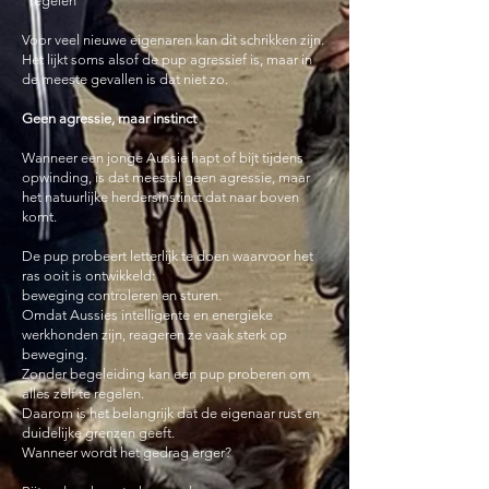
“regelen”
Voor veel nieuwe eigenaren kan dit schrikken zijn.
Het lijkt soms alsof de pup agressief is, maar in
de meeste gevallen is dat niet zo.
Geen agressie, maar instinct
Wanneer een jonge Aussie hapt of bijt tijdens
opwinding, is dat meestal geen agressie, maar
het natuurlijke herdersinstinct dat naar boven
komt.
De pup probeert letterlijk te doen waarvoor het
ras ooit is ontwikkeld:
beweging controleren en sturen.
Omdat Aussies intelligente en energieke
werkhonden zijn, reageren ze vaak sterk op
beweging.
Zonder begeleiding kan een pup proberen om
alles zelf te regelen.
Daarom is het belangrijk dat de eigenaar rust en
duidelijke grenzen geeft.
Wanneer wordt het gedrag erger?