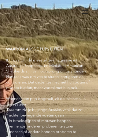
WAAROM AUSSIE PUPS BIJTEN
(En waarom dit meestal geen agressie is)
Australian Shepherds en Miniature American
Shepherds zijn van oorsprong drijvershonden.
Hun taak was om vee te sturen, corrigeren en
controleren. Dat deden ze niet met hun poten of
door te blaffen, maar vooral met hun bek.
Wanneer een pup opgroeit, zit dit instinct al in
zijn systeem.
Daarom zie je bij jonge Aussies vaak dat ze:
* achter bewegende voeten gaan
* in broekspijpen of mouwen happen
* rennende kinderen proberen te sturen
* mensen of andere honden proberen te