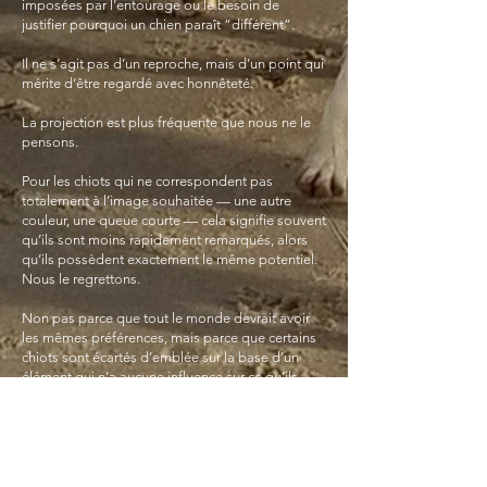
imposées par l’entourage ou le besoin de
justifier pourquoi un chien paraît “différent”.
Il ne s’agit pas d’un reproche, mais d’un point qui
mérite d’être regardé avec honnêteté.
La projection est plus fréquente que nous ne le
pensons.
Pour les chiots qui ne correspondent pas
totalement à l’image souhaitée — une autre
couleur, une queue courte — cela signifie souvent
qu’ils sont moins rapidement remarqués, alors
qu’ils possèdent exactement le même potentiel.
Nous le regrettons.
Non pas parce que tout le monde devrait avoir
les mêmes préférences, mais parce que certains
chiots sont écartés d’emblée sur la base d’un
élément qui n’a aucune influence sur ce qu’ils
sont réellement.
Les personnes qui recherchent un chiot chez
nous sont invitées à aller au-delà de la première
impression.