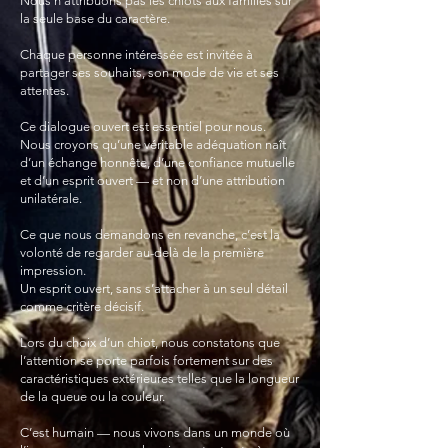
Nous n’attribuons pas les chiots aux familles sur
la seule base du caractère.
Chaque personne intéressée est invitée à
partager ses souhaits, son mode de vie et ses
attentes.
Ce dialogue ouvert est essentiel pour nous.
Nous croyons qu’une véritable adéquation naît
d’un échange honnête, d’une confiance mutuelle
et d’un esprit ouvert — et non d’une attribution
unilatérale.
Ce que nous demandons en revanche, c’est la
volonté de regarder au-delà de la première
impression.
Un esprit ouvert, sans s’attacher à un seul détail
comme critère décisif.
Lors du choix d’un chiot, nous constatons que
l’attention se porte parfois fortement sur des
caractéristiques extérieures telles que la longueur
de la queue ou la couleur.
C’est humain — nous vivons dans un monde où