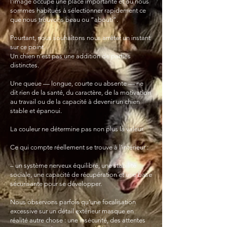
l’image occupe une place importante et où nous
sommes habitués à sélectionner rapidement ce
que nous trouvons beau ou “abouti”.
Pourtant, nous souhaitons nous arrêter un instant
sur ce point.
Un chien n’est pas une addition de parties
distinctes.
Une queue — longue, courte ou absente — ne
dit rien de la santé, du caractère, de la motivation
au travail ou de la capacité à devenir un chien
stable et épanoui.
La couleur ne détermine pas non plus la valeur.
Ce qui compte réellement se trouve à l’intérieur :
– un système nerveux équilibré, une stabilité
sociale, une capacité de récupération et une base
sécurisante pour se développer.
Nous observons parfois qu’une focalisation
excessive sur un détail extérieur masque en
réalité autre chose : une insécurité, des attentes