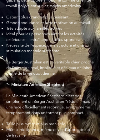
gabarit, développée à l’origine comme chien de
travail polyvalent sur les ranchs américains.
Gabarit plus grand et plus puissant
Grande endurance et forte motivation au travail
Très adapté aux familles actives
Idéal pour les personnes aimant les activités
extérieures, l’entraînement et les sports canins
Nécessite de l’espace, de la structure et une
stimulation mentale suffisante
Le Berger Australien est un véritable chien proche
de l’humain : loyal, impliqué et désireux de faire
partie de la vie quotidienne.
🐾
Miniature American Shepherd
Le Miniature American Shepherd n’est pas
simplement un Berger Australien “réduit”, mais
une race officiellement reconnue, avec le même
tempérament dans un format plus compact.
Taille plus petite et plus maniable
Même intelligence, même envie d’apprendre et
de travailler