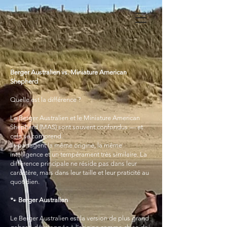
Berger Australien vs. Miniature American
Shepherd
Quelle est la différence ?
Le Berger Australien et le Miniature American
Shepherd (MAS) sont souvent confondus — et
cela se comprend.
Ils partagent la même origine, la même
intelligence et un tempérament très similaire. La
différence principale ne réside pas dans leur
caractère, mais dans leur taille et leur praticité au
quotidien.
🐾
Berger Australien
Le Berger Australien est la version de plus grand