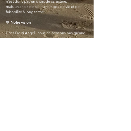
n’est donc pas un choix de caractère,
mais un choix de taille, de mode de vie et de
faisabilité à long terme.
💙
Notre vision
Chez Dolci Angeli, nous ne pensons pas qu’une
race soit « meilleure » qu’une autre.
Le bon choix se fait lorsque le chien et la famille
correspondent réellement.
Lors d’une rencontre, nous prenons le temps
d’évaluer ensemble :
votre mode de vie
votre expérience
vos attentes
ce qui est réaliste sur le long terme
Ainsi, nous construisons une relation durable —
pour l’humain comme pour le chien.
©
2009 - 2026
Dolci Angeli – Tous droits réservés.
Le contenu, les énoncés de vision et les formulations figurant
sur ce site Web sont protégés par le droit d'auteur.