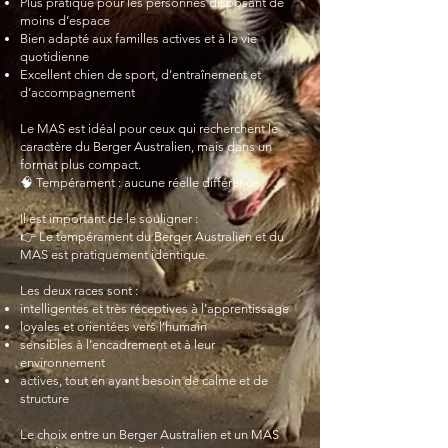
Plus pratique pour les personnes disposant de
moins d’espace
Bien adapté aux familles actives et à la vie
quotidienne
Excellent chien de sport, d’entraînement et
d’accompagnement
Le MAS est idéal pour ceux qui recherchent le
caractère du Berger Australien, mais dans un
format plus compact.
🧠 Tempérament : aucune réelle différence
Il est important de le souligner :
👉 Le tempérament du Berger Australien et du
MAS est pratiquement identique.
Les deux races sont :
intelligentes et très réceptives à l’apprentissage
loyales et orientées vers l’humain
sensibles à l’encadrement et à leur
environnement
actives, tout en ayant besoin de calme et de
structure
Le choix entre un Berger Australien et un MAS